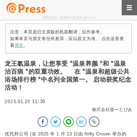
新闻稿发布 / 新闻稿分发服务 [@Press]
注意：本页是日文原版的机器翻译，仅作参考。
如果本页与原文有任何差异，应以原文为准。 点击这里查
看
原文
。
龙王氡温泉，让您享受 "温泉养颜 "和 "温泉
治百病 "的双重功效。 在 "温泉和超级公共
浴场排行榜 "中名列全国第一。 启动获奖纪念
活动！
2025.01.29 11:30
株式会社湯ーとぴあ
优托邦公司 (在 2025 年 1 月 23 日由 Nifty Onsen 举办的