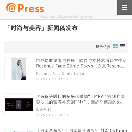
新闻稿发布 / 新闻稿分发服务 [@Press]
「时尚与美容」新闻稿发布
显示切换
自然隐匿淤青与肿胀，陪伴与支持术后日常生活
Resonus Face Clinic Tokyo（东京Resonus
面部整形医院）全面启动“恢复期遮瑕彩妆”推
Resonus Face Clinic Tokyo
广项目
2026.07.27 09:30
含有备受瞩目的多酚代谢物“HMPA”的 源自美
容沙龙的营养补充剂“M+”，因超乎预期的热捧
而售罄 配合2026年8月上旬的补货，将推出特
株式会社J
别促销活动
2026.07.21 12:30
【日本首創※1】日本最大級※2 DIA 15.0mm