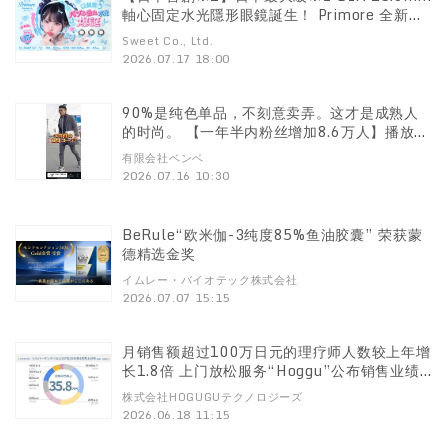
軸心固定水光隱形眼鏡誕生！ Primore 全新推
出「HYBRID 軸心固定水光彩色隱形眼鏡」
Sweet Co., Ltd.
2026.07.17 18:00
90%是纯色单品，不刻意卖弄。这才是成熟人
的时尚。 【一年半内粉丝增加8.6万人】播放量
突破270万！ 服装店店主分享的“90%纯色”成
有限会社ベンベ
熟风格穿搭
2026.07.16 10:30
BeRule“欧米伽-3纯度85%鱼油胶囊” 荣获蒙
德精选金奖
イムレー・バイオテック株式会社
2026.07.07 15:15
月销售额超过100万日元的理疗师人数较上年增
长1.8倍 上门放松服务“Hoggu”公布销售业绩
在AI时代重新受到重视的“一技之长”
株式会社HOGUGUテクノロジーズ
2026.06.18 11:15