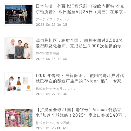
日本首演！外百老汇音乐剧 《被欧内斯特·沙克
尔顿所爱》 即日起至6月24日（周三）在东京
艺术剧场东剧场上演
アーティストジャパン
2026.06.17 16:15
源自荒川区，辐射全国， 由拥有超过2,500名
发型师及化妆师、完成超过3,000次拍摄的专业
团队联手打造 发型与化妆专业沙龙Biyodo与若
若色写真事務所
色摄影事务所 正式建立合作伙伴关系，开始提
2026.06.16 12:00
供一站式摄影服务
[200 年传统 x 最新保证]。 使用的是江户时代
就已存在的酿造厂生产的 "Nigori 醋"、 专家醋
"已被认证为孕妇食品。
株式会社ナチュラルウィン
2026.05.27 12:30
【扩展至全球21国】老字号“Pelican 鹈鹕香
皂”加速全球战略！2025年度出口突破140万
件，进驻韩国“Olive Young”及在“现代首尔”
株式会社ペリカン石鹸
举办快闪店
2026.05.25 08:45