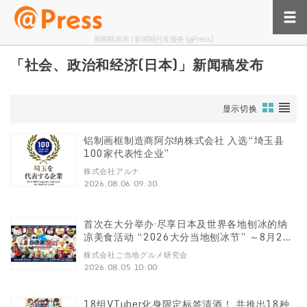
新闻稿发布 / 新闻稿分发服务 [@Press]
「社会、政治和经济(日本)」新闻稿发布
显示切换
铝制画框制造商阿尔纳株式会社 入选“埼玉县
100家代表性企业”
株式会社アルナ
2026.08.06 09:30
首次在大分举办·尽享日本及世界各地刨冰的纳
凉美食活动 “2026大分当地刨冰节” ～8月21
日至31日，在托基哈瓦萨达城限时举办11天～
株式会社ご当地グルメ研究会
2026.08.05 10:00
18组VTuber化身限定标签清酒！ 共推出18种