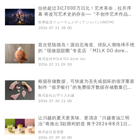
估价超过3亿7000万日元！艺术革命，拉开序
幕 将改写艺术史的存在—— “不创作艺术作品的
神秘艺术家” Amaterasia（阿玛特拉西亚）的
世界経済フォーラムメディアジャパン(WEFM)
顶级艺术作品首次公开
2026.07.31 18:00
首次登陆德岛！源自北海道、排队人潮络绎不绝
的 “现做甜甜圈”专卖店 『MILK DO dore
iku?』将于8月10日（周一）在德岛蓝住店开
株式会社MILK DO dore iku
业！
2026.07.31 09:30
根据存储数据，可快速为丢失或损坏的假牙重新
制作 “假牙银行”的免费假牙数据存储数量已突
破670副
株式会社お守り入れ歯
2026.07.30 11:00
让川越的夏天更美味、更清凉 “川越黄油三明
治”将推出3款限时奶昔 将于2026年8月1日
（周六）起新上市
株式会社長登屋
2026.07.29 10:00