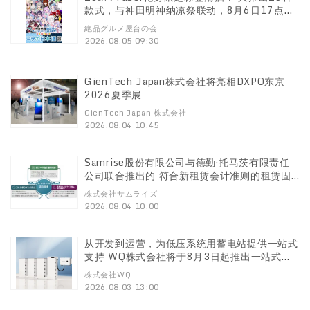
款式，与神田明神纳凉祭联动，8月6日17点起
接受预订销售
絶品グルメ屋台の会
2026.08.05 09:30
GienTech Japan株式会社将亮相DXPO东京
2026夏季展
GienTech Japan 株式会社
2026.08.04 10:45
Samrise股份有限公司与德勤·托马茨有限责任
公司联合推出的 符合新租赁会计准则的租赁固
定资产管理云系统 “Universal Business
株式会社サムライズ
Cloud 固定资产”正式发售
2026.08.04 10:00
从开发到运营，为低压系统用蓄电站提供一站式
支持 WQ株式会社将于8月3日起推出一站式服
务
株式会社WQ
2026.08.03 13:00