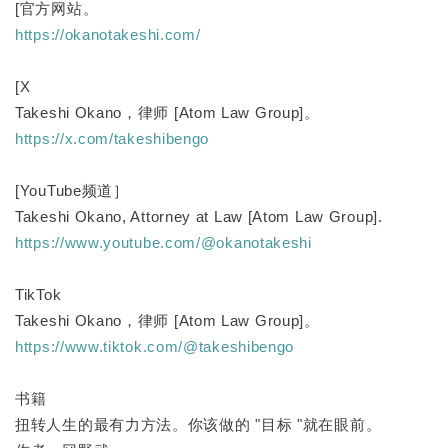
[官方网站。
https://okanotakeshi.com/
[X
Takeshi Okano，律师 [Atom Law Group]。
https://x.com/takeshibengo
[YouTube频道］
Takeshi Okano, Attorney at Law [Atom Law Group].
https://www.youtube.com/@okanotakeshi
TikTok
Takeshi Okano，律师 [Atom Law Group]。
https://www.tiktok.com/@takeshibengo
书籍
扭转人生的最有力方法。你该做的 "目标 "就在眼前。