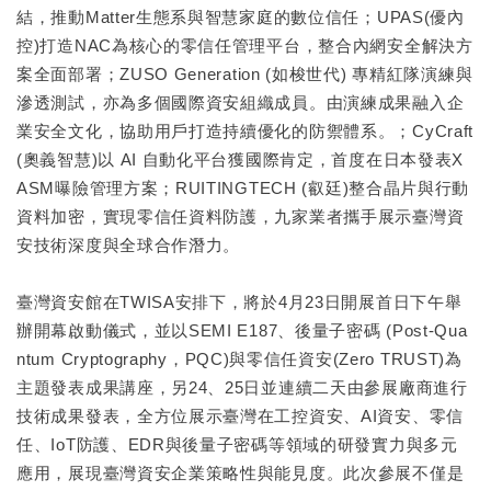
結，推動Matter生態系與智慧家庭的數位信任；UPAS(優內
控)打造NAC為核心的零信任管理平台，整合內網安全解決方
案全面部署；ZUSO Generation (如梭世代) 專精紅隊演練與
滲透測試，亦為多個國際資安組織成員。由演練成果融入企
業安全文化，協助用戶打造持續優化的防禦體系。；CyCraft
(奧義智慧)以 AI 自動化平台獲國際肯定，首度在日本發表X
ASM曝險管理方案；RUITINGTECH (叡廷)整合晶片與行動
資料加密，實現零信任資料防護，九家業者攜手展示臺灣資
安技術深度與全球合作潛力。
臺灣資安館在TWISA安排下，將於4月23日開展首日下午舉
辦開幕啟動儀式，並以SEMI E187、後量子密碼 (Post-Qua
ntum Cryptography，PQC)與零信任資安(Zero TRUST)為
主題發表成果講座，另24、25日並連續二天由參展廠商進行
技術成果發表，全方位展示臺灣在工控資安、AI資安、零信
任、IoT防護、EDR與後量子密碼等領域的研發實力與多元
應用，展現臺灣資安企業策略性與能見度。此次參展不僅是