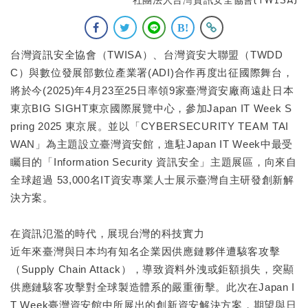
台灣資訊安全協會（TWISA）、台灣資安大聯盟（TWDD
C）與數位發展部數位產業署(ADI)合作再度出征國際舞台，
將於今(2025)年4月23至25日率領9家臺灣資安廠商遠赴日本
東京BIG SIGHT東京國際展覽中心，參加Japan IT Week S
pring 2025 東京展。並以「CYBERSECURITY TEAM TAI
WAN」為主題設立臺灣資安館，進駐Japan IT Week中最受
矚目的「Information Security 資訊安全」主題展區，向來自
全球超過 53,000名IT資安專業人士展示臺灣自主研發創新解
決方案。
在資訊氾濫的時代，展現台灣的科技實力
近年來臺灣與日本均有知名企業因供應鏈夥伴遭駭客攻擊
（Supply Chain Attack），導致資料外洩或鉅額損失，突顯
供應鏈駭客攻擊對全球製造體系的嚴重衝擊。此次在Japan I
T Week臺灣資安館中所展出的創新資安解決方案，期望與日