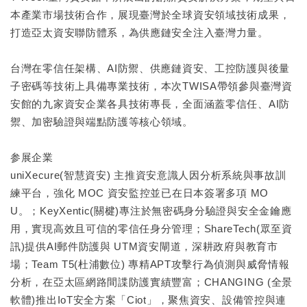
本產業市場技術合作，展現臺灣於全球資安領域技術成果，
打造亞太資安聯防體系，為供應鏈安全注入臺灣力量。
台灣在零信任架構、AI防禦、供應鏈資安、工控防護與後量
子密碼等技術上具備專業技術，本次TWISA帶領參與臺灣資
安館的九家資安企業各具技術專長，全面涵蓋零信任、AI防
禦、加密驗證與端點防護等核心領域。
参展企業
uniXecure(智慧資安) 主推資安意識人因分析系統與事故訓
練平台，強化 MOC 資安監控並已在日本簽署多項 MO
U。；KeyXentic(關楗)專注於無密碼身分驗證與安全金鑰應
用，實現高效且可信的零信任身分管理；ShareTech(眾至資
訊)提供AI郵件防護與 UTM資安閘道，深耕政府與教育市
場；Team T5(杜浦數位) 專精APT攻擊行為偵測與威脅情報
分析，在亞太區網路間諜防護實績豐富；CHANGING (全景
軟體)推出IoT安全方案「Ciot」，聚焦資安、設備管控與連