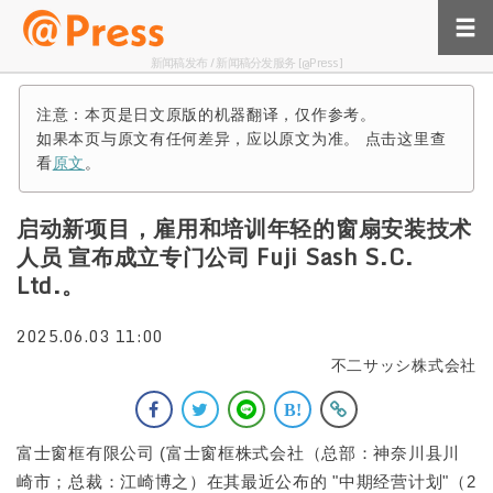
新闻稿发布 / 新闻稿分发服务 [@Press]
注意：本页是日文原版的机器翻译，仅作参考。
如果本页与原文有任何差异，应以原文为准。 点击这里查
看
原文
。
启动新项目，雇用和培训年轻的窗扇安装技术
人员 宣布成立专门公司 Fuji Sash S.C.
Ltd.。
2025.06.03 11:00
不二サッシ株式会社
富士窗框有限公司 (富士窗框株式会社（总部：神奈川县川
崎市；总裁：江崎博之）在其最近公布的 "中期经营计划"（2