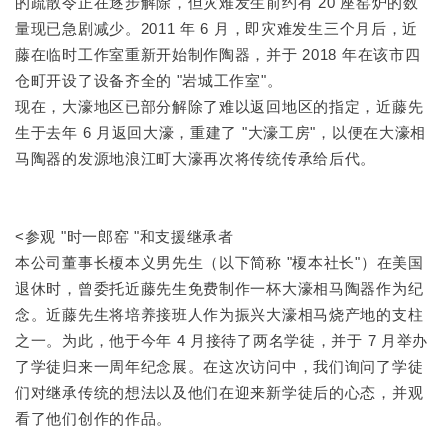
的疏散令正在逐步解除，但灾难发生前约有 20 座窑炉的数
量现已急剧减少。2011 年 6 月，即灾难发生三个月后，近
藤在临时工作室重新开始制作陶器，并于 2018 年在该市四
仓町开设了设备齐全的 "岩城工作室"。
现在，大濠地区已部分解除了难以返回地区的指定，近藤先
生于去年 6 月返回大濠，重建了 "大濠工房"，以便在大濠相
马陶器的发源地浪江町大濠再次将传统传承给后代。
<参观 "时一郎窑 "和支援继承者
本公司董事长榎本义男先生（以下简称 "榎本社长"）在美国
退休时，曾委托近藤先生免费制作一杯大濠相马陶器作为纪
念。近藤先生将培养接班人作为振兴大濠相马烧产地的支柱
之一。为此，他于今年 4 月接待了两名学徒，并于 7 月举办
了学徒归来一周年纪念展。在这次访问中，我们询问了学徒
们对继承传统的想法以及他们在迎来新学徒后的心态，并观
看了他们创作的作品。