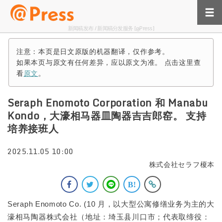
新闻稿发布 / 新闻稿分发服务 [@Press]
注意：本页是日文原版的机器翻译，仅作参考。
如果本页与原文有任何差异，应以原文为准。 点击这里查
看
原文
。
Seraph Enomoto Corporation 和 Manabu
Kondo，大濠相马器皿陶器吉吉郎窑。 支持
培养接班人
2025.11.05 10:00
株式会社セラフ榎本
Seraph Enomoto Co. (10 月，以大型公寓修缮业务为主的大
濠相马陶器株式会社（地址：埼玉县川口市；代表取缔役：