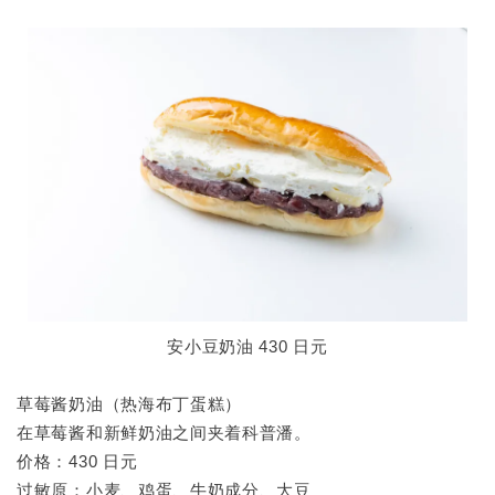
安小豆奶油 430 日元
草莓酱奶油（热海布丁蛋糕）
在草莓酱和新鲜奶油之间夹着科普潘。
价格：430 日元
过敏原：小麦、鸡蛋、牛奶成分、大豆