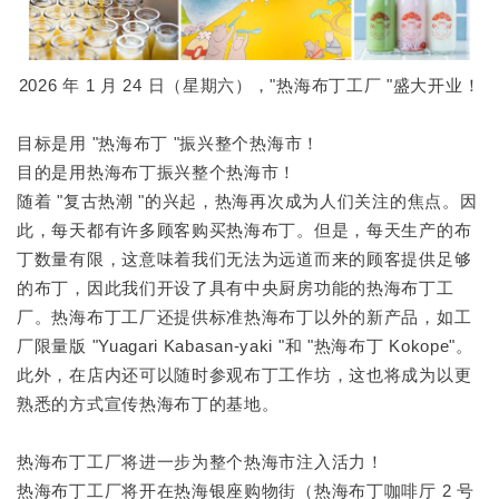
2026 年 1 月 24 日（星期六），"热海布丁工厂 "盛大开业！
目标是用 "热海布丁 "振兴整个热海市！
目的是用热海布丁振兴整个热海市！
随着 "复古热潮 "的兴起，热海再次成为人们关注的焦点。因
此，每天都有许多顾客购买热海布丁。但是，每天生产的布
丁数量有限，这意味着我们无法为远道而来的顾客提供足够
的布丁，因此我们开设了具有中央厨房功能的热海布丁工
厂。热海布丁工厂还提供标准热海布丁以外的新产品，如工
厂限量版 "Yuagari Kabasan-yaki "和 "热海布丁 Kokope"。
此外，在店内还可以随时参观布丁工作坊，这也将成为以更
熟悉的方式宣传热海布丁的基地。
热海布丁工厂将进一步为整个热海市注入活力！
热海布丁工厂将开在热海银座购物街（热海布丁咖啡厅 2 号