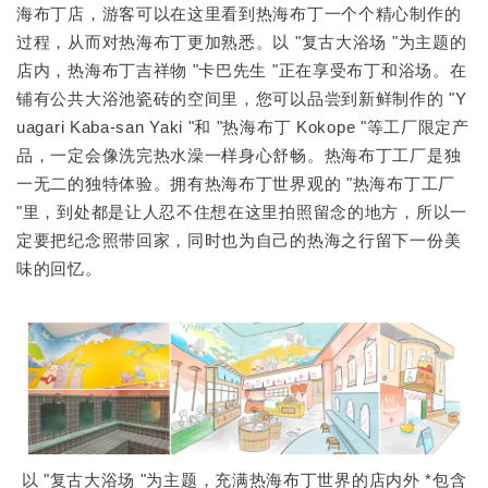
海布丁店，游客可以在这里看到热海布丁一个个精心制作的
过程，从而对热海布丁更加熟悉。以 "复古大浴场 "为主题的
店内，热海布丁吉祥物 "卡巴先生 "正在享受布丁和浴场。在
铺有公共大浴池瓷砖的空间里，您可以品尝到新鲜制作的 "Y
uagari Kaba-san Yaki "和 "热海布丁 Kokope "等工厂限定产
品，一定会像洗完热水澡一样身心舒畅。热海布丁工厂是独
一无二的独特体验。拥有热海布丁世界观的 "热海布丁工厂
"里，到处都是让人忍不住想在这里拍照留念的地方，所以一
定要把纪念照带回家，同时也为自己的热海之行留下一份美
味的回忆。
以 "复古大浴场 "为主题，充满热海布丁世界的店内外 *包含