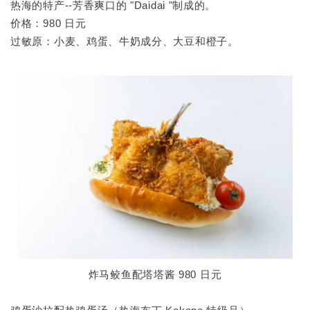
热海的特产--芳香爽口的 "Daidai "制成的。
价格：980 日元
过敏原：小麦、鸡蛋、牛奶成分、大豆和橙子。
炸马鲛鱼配塔塔酱 980 日元