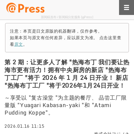
新闻稿发布 / 新闻稿分发服务 [@Press]
注意：本页是日文原版的机器翻译，仅作参考。
如果本页与原文有任何差异，应以原文为准。 点击这里查
看
原文
。
第 2 期：让更多人了解 "热海布丁 我们要让热
海市更有活力！拥有中央厨房的新店 "热海布
丁工厂 "将于 2026 年 1 月 24 日开业！ 新店
"热海布丁工厂 "将于2026年1月24日开业！
～享受以 "复古澡堂 "为主题的餐厅、 品尝工厂限
量版 "Yuagari Kabasan-yaki "和 "Atami
Pudding Koppe"。
2026.01.16 11:15
株式会社フジノネ