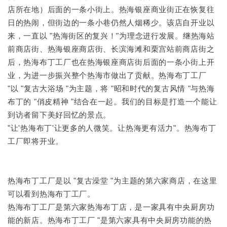
店所在地）后面的一条小街上。热海银座商业街正在恢复往
日的热闹，但街边的一条小巷仍然人烟稀少。该店自开业以
来，一直以 "热海街区的复兴！"为理念进行发展。继热海站
前商店街、热海银座商店街、长滨海滩和栗宫站前商店街之
后，热海布丁工厂也在热海银座商店街后面的一条小街上开
业，为进一步振兴整个热海市做出了贡献。热海布丁工厂
"以 "复古大浴场 "为主题，将 "昭和时代的复古风情 "与热海
布丁的 "俏皮精神 "结合在一起。我们的目标是打造一个能让
到访者留下美好回忆的景点。
"让'热海布丁'让更多的人微笑。让热海更有活力"。热海布丁
工厂即将开业。
热海布丁工厂是以 "复古澡堂 "为主题的第六家商店，在这里
可以看到热海布丁工厂。
热海布丁工厂是第六家热海布丁店，是一家具有中央厨房功
能的新店。热海布丁工厂 "是第六家具有中央厨房功能的热