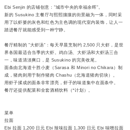
Ebi Senjin 的店铺创意："城市中央的幸福余晖"。
新的 Susukino 主餐厅与熙熙攘攘的街景融为一体，同时采
用了以虾篓的灰色和红色为主色调的现代室内装饰，让人一
踏进餐厅就能感受到一种宁静。
餐厅精制的 "大虾汤"：每天早晨烹制约 2,500 只大虾，是世
界各国最适合当季的大虾。鸡白汤、大虾汤和大虾汤三合
一，味道清淡爽口，是 Susukino 的完美收尾。
面条由北海道十胜小麦（Sarasa 和 Minori no Chikara）制
成，猪肉则用于制作猪肉 Chashu（北海道猪肉切块）。
用虾子揉成的面条非常漂亮，虾子的味道集中在面条中。
餐厅还提供配菜和全套酒精饮料（*计划）。
菜单
拉面
Ebi 拉面 1,200 日元 Ebi 辣味拉面 1,300 日元 Ebi 味噌拉面