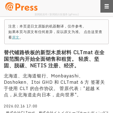
新闻稿发布 / 新闻稿分发服务 [@Press]
注意：本页是日文原版的机器翻译，仅作参考。
如果本页与原文有任何差异，应以原文为准。 点击这里查
看
原文
。
替代铺路铁板的新型木质材料 CLTmat 在全
国范围内开始全面销售和租赁。 轻质、坚
固、脱碳、NETIS 注册、经济。
北海道、北海道银行、Monbayashi、
Doshoken、Itoi GHD 和 CLTmat 6 方 签署关
于使用 CLT 的合作协议。 菅原代表："超越 K
点，从北海道走向日本，走向世界"。
2026.02.16 17:00
株式会社CLTmat 株式会社イトイグループホールディングス