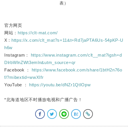
表）
官方网页
网站：
https://clt-mat.com/
X :
https://x.com/clt_mat?s=11&t=Rd7jaPTA6Us-54pKP-U
h6w
Instagram：
https://www.instagram.com/clt__mat?igsh=d
DlrbWlnZWt3emln&utm_source=qr
Facebook ：
https://www.facebook.com/share/1btH2n76o
f/?mibextid=wwXIfr
YouTube ：
https://youtu.be/dNZr1QtIOpw
*北海道地区不时播放电视和广播广告！