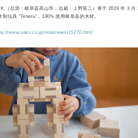
age K.K.（总部：岐阜县高山市；总裁：上野英二）将于 2026 年 3 月
玩具 "Teneru"，100% 使用岐阜县的木材。
tps://www.oakv.co.jp/note/news/15270.html