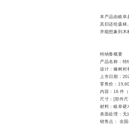
本产品由岐阜
其归还给森林
并能想象到木
特纳鲁概要
产品名称：特
设计：橡树村
上市日期：202
零售价：19,8
内容：16 件（
尺寸：[部件尺寸
材料：岐阜硬
表面处理：无
销售点： 全
橡树