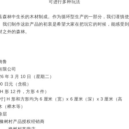
可进行多种玩法
县森林中生长的木材制成。作为循环型生产的一部分，我们谨慎
。我们制作这款产品的初衷是希望大家在把玩它的时候，能感受
材之外的森林。
纳鲁
有限公司
6 年 3 月 10 日（星期二）
00 日元（含税）
H 形 12 件，方形 4 件）
] H 形和方形均为 6 厘米（宽）x 6 厘米（深）x 3 厘米（高
木（榉木等）
涂层
国橡树村产品授权经销商
村直营店