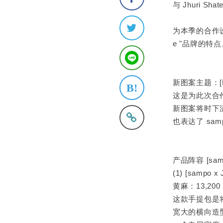
与 Jhuri
为本季的合作设计
e "品牌的特点
新图案主题：[B
这是为此次合
新图案将时下
也表达了 sam
产品阵容 [samp
(1) [sampo 
黄麻：13,20
这款手提包是
宽大的横向造