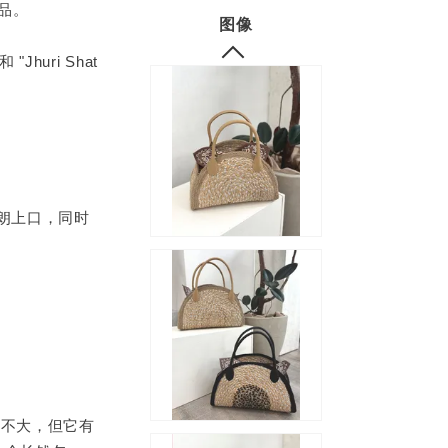
艺品。
图像
huri Shat
朗朗上口，同时
积不大，但它有