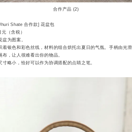
合作产品 (2)
x Jhuri Shate 合作款] 花盆包
 日元（含税）
花盆为图案。
织着银色和彩色丝线，材料的组合烘托出夏日的气氛。手柄由光
绳布，让人很难看出你的物品。
尺寸略小，恰好可以作为协调搭配的点睛之笔。