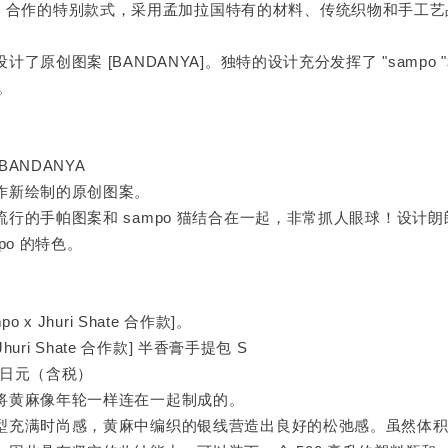
 Shate 合作的特别款式，采用孟加拉国特有的材料、传统织物和手工
了原创图案 [BANDANYA]。独特的设计充分发挥了 "sampo "和 "J
。
ANDANYA
作新绘制的原创图案。
流行的手帕图案和 sampo 猫结合在一起，非常抓人眼球！设计
po 的特色。
o x Jhuri Shate 合作款]。
x Jhuri Shate 合作款] 半香膏手提包 S
0 日元（含税）
将黄麻像年轮一样连在一起制成的。
型充满时尚感，黄麻中编织的银线营造出良好的松弛感。虽然体