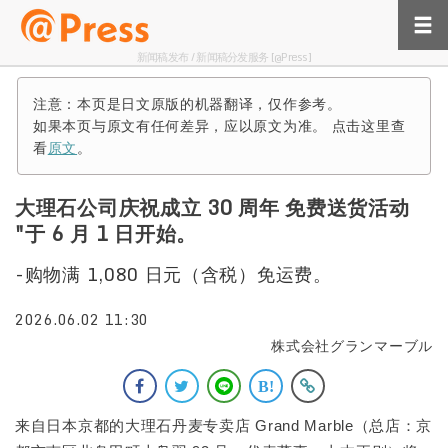
新闻稿发布 / 新闻稿分发服务 [@Press]
注意：本页是日文原版的机器翻译，仅作参考。
如果本页与原文有任何差异，应以原文为准。 点击这里查
看
原文
。
大理石公司庆祝成立 30 周年 免费送货活动
"于 6 月 1 日开始。
-购物满 1,080 日元（含税）免运费。
2026.06.02 11:30
株式会社グランマーブル
来自日本京都的大理石丹麦专卖店 Grand Marble（总店：京