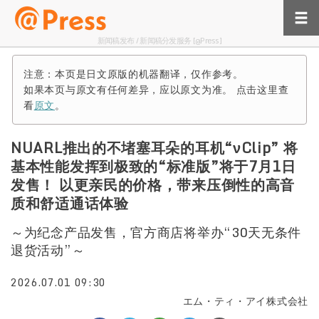
新闻稿发布 / 新闻稿分发服务 [@Press]
注意：本页是日文原版的机器翻译，仅作参考。
如果本页与原文有任何差异，应以原文为准。 点击这里查
看
原文
。
NUARL推出的不堵塞耳朵的耳机“νClip” 将
基本性能发挥到极致的“标准版”将于7月1日
发售！ 以更亲民的价格，带来压倒性的高音
质和舒适通话体验
～为纪念产品发售，官方商店将举办“30天无条件
退货活动”～
2026.07.01 09:30
エム・ティ・アイ株式会社