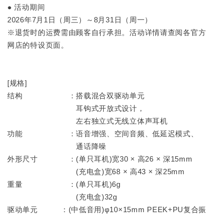
● 活动期间
2026年7月1日（周三）～8月31日（周一）
※退货时的运费需由顾客自行承担。活动详情请查阅各官方
网店的特设页面。
[规格]
结构 ：搭载混合双驱动单元
耳钩式开放式设计，
左右独立式无线立体声耳机
功能 ：语音增强、空间音频、低延迟模式、
通话降噪
外形尺寸 ：(单只耳机)宽30 × 高26 × 深15mm
(充电盒)宽68 × 高43 × 深25mm
重量 ：(单只耳机)6g
(充电盒)32g
驱动单元 ：(中低音用)φ10×15mm PEEK+PU复合振