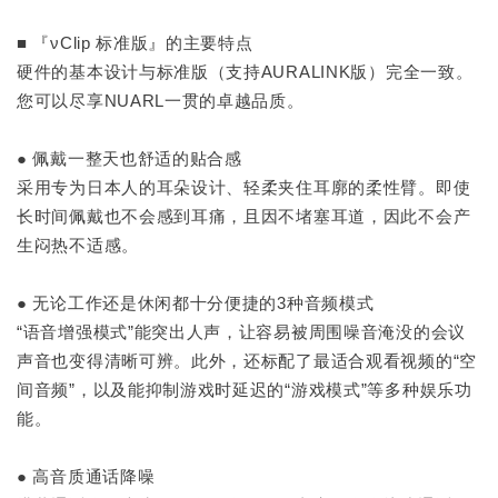
■ 『νClip 标准版』的主要特点
硬件的基本设计与标准版（支持AURALINK版）完全一致。
您可以尽享NUARL一贯的卓越品质。
● 佩戴一整天也舒适的贴合感
采用专为日本人的耳朵设计、轻柔夹住耳廓的柔性臂。即使
长时间佩戴也不会感到耳痛，且因不堵塞耳道，因此不会产
生闷热不适感。
● 无论工作还是休闲都十分便捷的3种音频模式
“语音增强模式”能突出人声，让容易被周围噪音淹没的会议
声音也变得清晰可辨。此外，还标配了最适合观看视频的“空
间音频”，以及能抑制游戏时延迟的“游戏模式”等多种娱乐功
能。
● 高音质通话降噪