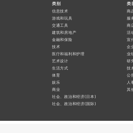
类别
类
信息技术
商
游戏和玩具
服
交通工具
商
建筑和房地产
活
金融和保险
宣
技术
企
医疗和福利和护理
业
艺术设计
研
生活方式
技
体育
公
娱乐
人
商业
其
社会、政治和经济(日本)
社会、政治和经济(国际)