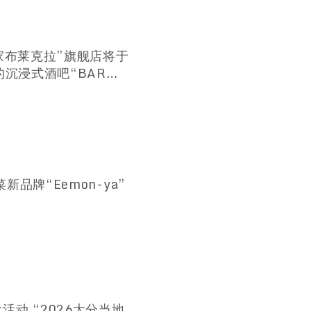
家布莱克拉”旗舰店将于
的沉浸式酒吧“BAR
品牌“Eemon-ya”
动 “2026大分当地