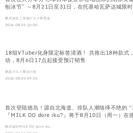
刨冰节” ～8月21日至31日，在托基哈瓦萨达城限时
株式会社ご当地グルメ研究会
2026.08.05 10:00
18组VTuber化身限定标签清酒！ 共推出18种款
动，8月6日17点起接受预订销售
絶品グルメ屋台の会
2026.08.05 09:30
首次登陆德岛！源自北海道、排队人潮络绎不绝的 “
『MILK DO dore iku?』将于8月10日（周一
株式会社MILK DO dore iku