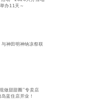
举办11天～
式，与神田明神纳凉祭联
现做甜甜圈”专卖店
）在德岛蓝住店开业！