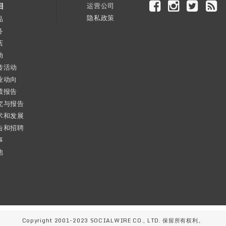
目
运营公司
隐私政策
品
务
店
动
传活动
业动向
绩报告
究与报告
术和发展
告和招聘
事
他
Copyright 2001-2023 SOCIALWIRE CO., LTD. 保留所有权利。